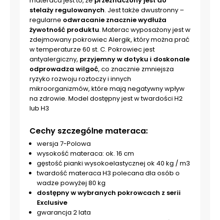
materaca jest to, że
przeznaczony jest do
stelaży regulowanych
. Jest także dwustronny –
regularne
odwracanie znacznie wydłuża
żywotność produktu
. Materac wyposażony jest w
zdejmowany pokrowiec Alergik, który można prać
w temperaturze 60 st. C. Pokrowiec jest
antyalergiczny,
przyjemny w dotyku i doskonale
odprowadza wilgoć
, co znacznie zmniejsza
ryzyko rozwoju roztoczy i innych
mikroorganizmów, które mają negatywny wpływ
na zdrowie. Model dostępny jest w twardości
H2
lub H3
Cechy szczególne materaca:
wersja 7-Polowa
wysokość materaca: ok. 16 cm
gęstość pianki wysokoelastycznej ok 40 kg / m3
twardość materaca H3 polecana dla osób o
wadze powyżej 80 kg
dostępny w wybranych pokrowcach z serii
Exclusive
gwarancja 2 lata