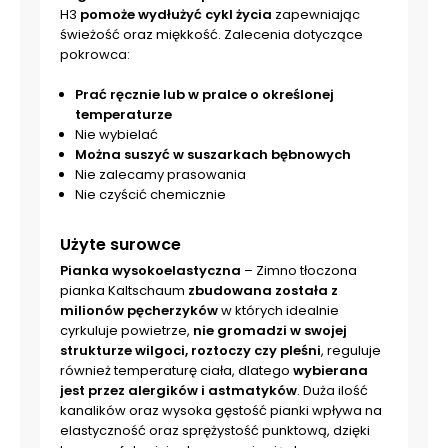
H3
pomoże wydłużyć cykl życia
zapewniając
świeżość oraz miękkość. Zalecenia dotyczące
pokrowca:
Prać ręcznie lub w pralce o określonej
temperaturze
Nie wybielać
Można suszyć w suszarkach bębnowych
Nie zalecamy prasowania
Nie czyścić chemicznie
Użyte surowce
Pianka wysokoelastyczna
– Zimno tłoczona
pianka Kaltschaum
zbudowana została z
milionów pęcherzyków
w których idealnie
cyrkuluje powietrze,
nie gromadzi w swojej
strukturze wilgoci, roztoczy czy pleśni
, reguluje
również temperaturę ciała, dlatego
wybierana
jest przez alergików i astmatyków
. Duża ilość
kanalików oraz wysoka gęstość pianki wpływa na
elastyczność oraz sprężystość punktową, dzięki