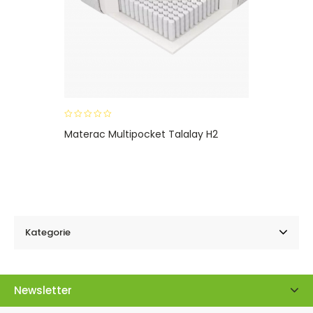
0
Materac Multipocket Talalay H2
o
u
t
o
f
5
Kategorie
Newsletter