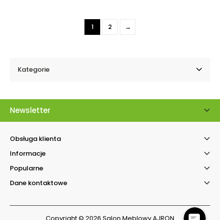
t
t
o
o
f
f
1
2
→
5
5
Kategorie
Newsletter
Obsługa klienta
Informacje
Kontakt telefonicz
Popularne
Facebook Messenger
Dane kontaktowe
Copyright © 2026 Salon Meblowy AJRON