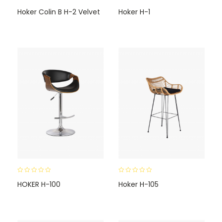
0
0
Hoker Colin B H-2 Velvet
Hoker H-1
o
o
u
u
t
t
o
o
f
f
5
5
0
0
HOKER H-100
Hoker H-105
o
o
u
u
t
t
o
o