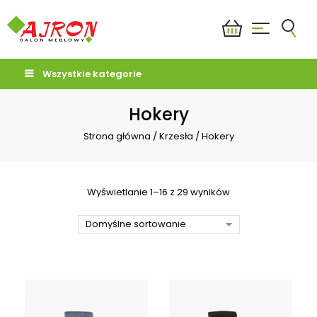
Wszystkie kategorie
Hokery
Strona główna
/
Krzesła
/
Hokery
Wyświetlanie 1–16 z 29 wyników
Domyślne sortowanie