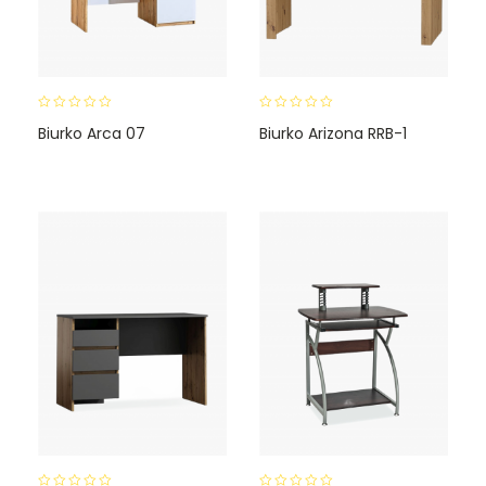
0
0
Biurko Arca 07
Biurko Arizona RRB-1
o
o
u
u
t
t
o
o
f
f
5
5