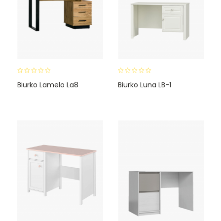
0
0
Biurko Lamelo La8
Biurko Luna LB-1
o
o
u
u
t
t
o
o
f
f
5
5