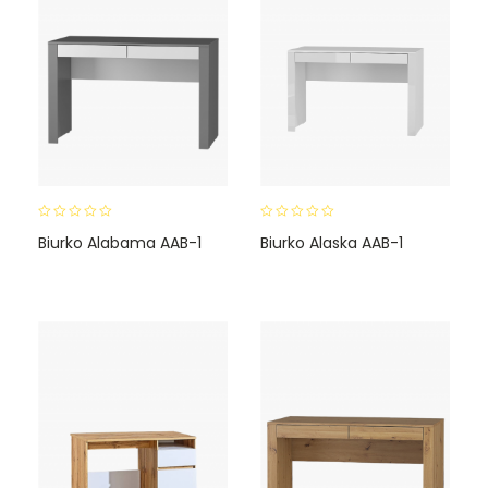
0
0
Biurko Alabama AAB-1
Biurko Alaska AAB-1
o
o
u
u
t
t
o
o
f
f
5
5