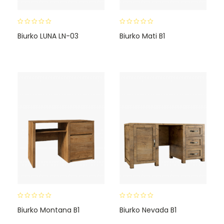
0
0
Biurko LUNA LN-03
Biurko Mati B1
o
o
u
u
t
t
o
o
f
f
5
5
0
0
Biurko Montana B1
Biurko Nevada B1
o
o
u
u