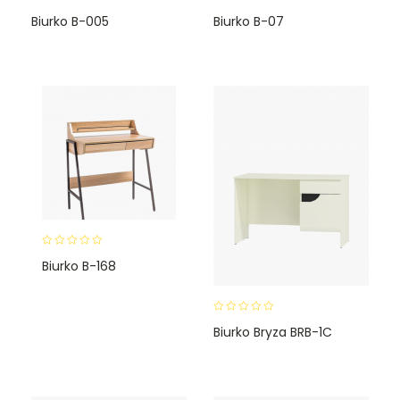
0
0
Biurko B-005
Biurko B-07
o
o
u
u
t
t
o
o
f
f
5
5
0
Biurko B-168
o
u
t
o
0
Biurko Bryza BRB-1C
f
o
5
u
t
o