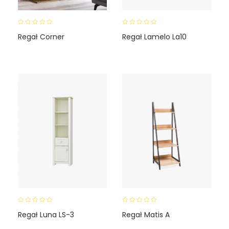
0
0
Regał Corner
Regał Lamelo La10
o
o
u
u
t
t
o
o
f
f
5
5
0
0
Regał Luna LS-3
Regał Matis A
o
o
u
u