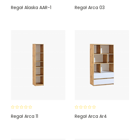
0
0
Regał Alaska AAR-1
Regał Arca 03
o
o
u
u
t
t
o
o
f
f
5
5
0
0
Regał Arca 11
Regał Arca Ar4
o
o
u
u
t
t
o
o