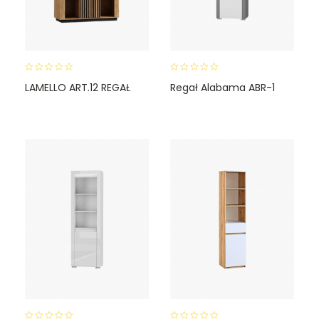
0
0
LAMELLO ART.12 REGAŁ
Regał Alabama ABR-1
o
o
u
u
t
t
o
o
f
f
5
5