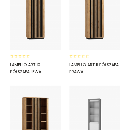
0
0
LAMELLO ART.10
LAMELLO ART.11 PÓŁSZAFA
o
o
PÓŁSZAFA LEWA
PRAWA
u
u
t
t
o
o
f
f
5
5