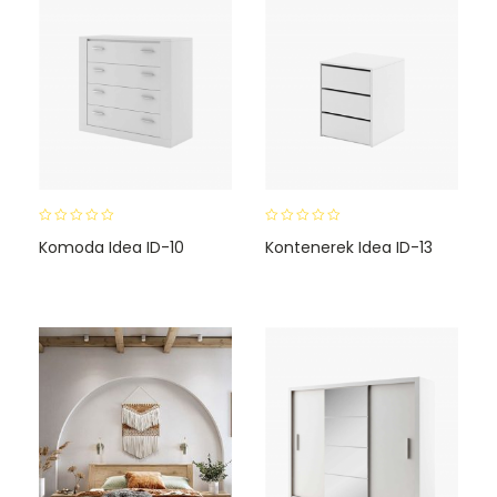
0
0
Komoda Idea ID-10
Kontenerek Idea ID-13
o
o
u
u
t
t
o
o
f
f
5
5