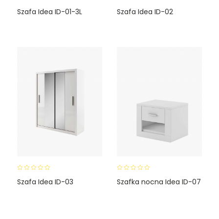
0
0
Szafa Idea ID-01-3L
Szafa Idea ID-02
o
o
u
u
t
t
o
o
f
f
5
5
0
0
Szafa Idea ID-03
Szafka nocna Idea ID-07
o
o
u
u
t
t
o
o