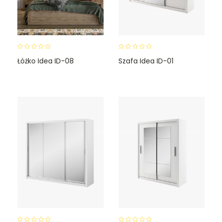
0
0
Łóżko Idea ID-08
Szafa Idea ID-01
o
o
u
u
t
t
o
o
f
f
5
5