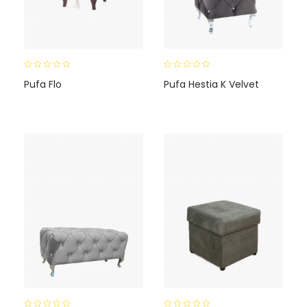
0
0
Pufa Flo
Pufa Hestia K Velvet
o
o
u
u
t
t
o
o
f
f
5
5