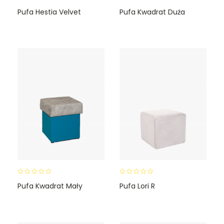
0
0
Pufa Hestia Velvet
Pufa Kwadrat Duża
o
o
u
u
t
t
o
o
f
f
5
5
0
0
Pufa Kwadrat Mały
Pufa Lori R
o
o
u
u
t
t
o
o