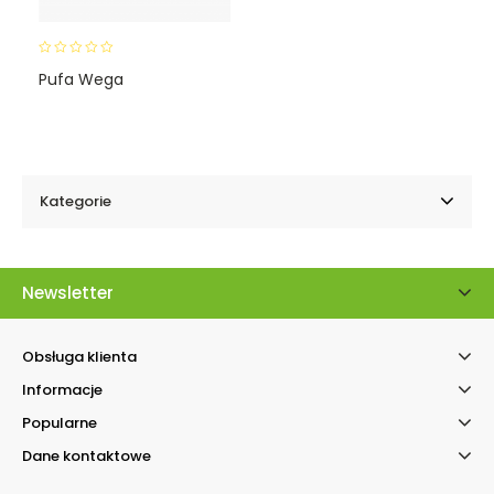
0
Pufa Wega
o
u
t
o
f
5
Kategorie
Newsletter
Obsługa klienta
Informacje
Kontakt telefonicz
Popularne
Facebook Messenger
Dane kontaktowe