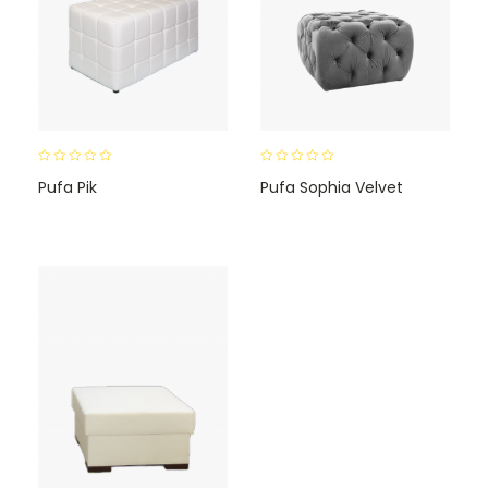
0
0
Pufa Pik
Pufa Sophia Velvet
o
o
u
u
t
t
o
o
f
f
5
5