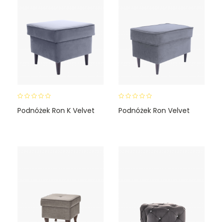
0
0
Podnóżek Ron K Velvet
Podnóżek Ron Velvet
o
o
u
u
t
t
o
o
f
f
5
5