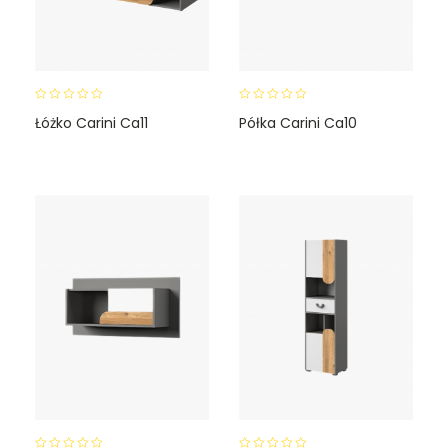
0
0
Łóżko Carini Ca11
Półka Carini Ca10
o
o
u
u
t
t
o
o
f
f
5
5