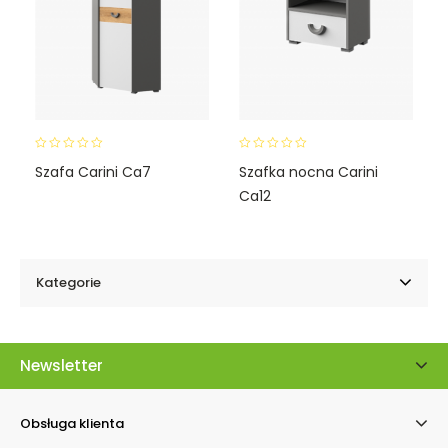
0
0
Szafa Carini Ca7
Szafka nocna Carini
o
o
Ca12
u
u
t
t
o
o
f
f
5
5
Kategorie
Newsletter
Obsługa klienta