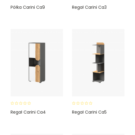
0
0
Półka Carini Ca9
Regał Carini Ca3
o
o
u
u
t
t
o
o
f
f
5
5
0
0
Regał Carini Ca4
Regał Carini Ca5
o
o
u
u
t
t
o
o