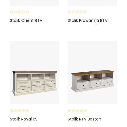
0
0
Stolik Orient RTV
Stolik Prowansja RTV
o
o
u
u
t
t
o
o
f
f
5
5
0
0
Stolik Royal RS
Stolik RTV Boston
o
o
u
u