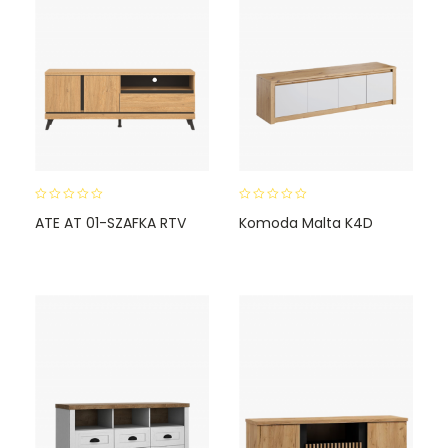
0
0
ATE AT 01-SZAFKA RTV
Komoda Malta K4D
o
o
u
u
t
t
o
o
f
f
5
5