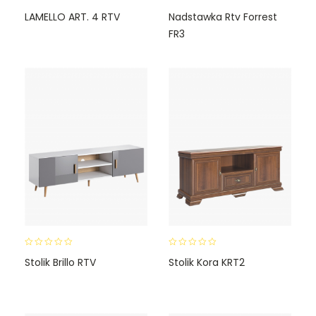
0
0
LAMELLO ART. 4 RTV
Nadstawka Rtv Forrest
o
o
FR3
u
u
t
t
o
o
f
f
5
5
0
0
Stolik Brillo RTV
Stolik Kora KRT2
o
o
u
u
t
t
o
o