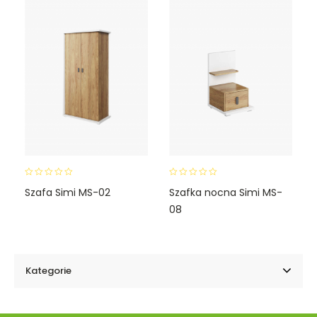
f
f
5
5
0
0
Szafa Simi MS-02
Szafka nocna Simi MS-
o
o
08
u
u
t
t
o
o
f
f
5
5
Kategorie