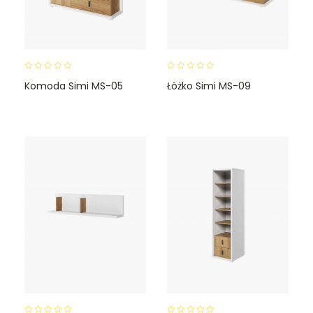
0
0
Komoda Simi MS-05
Łóżko Simi MS-09
o
o
u
u
t
t
o
o
f
f
5
5