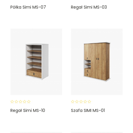
0
0
Półka Simi MS-07
Regał Simi MS-03
o
o
u
u
t
t
o
o
f
f
5
5
0
0
Regał Simi MS-10
Szafa SIMI MS-01
o
o
u
u
t
t
o
o