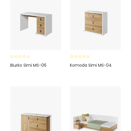
0
0
Biurko Simi MS-06
Komoda Simi MS-04
o
o
u
u
t
t
o
o
f
f
5
5