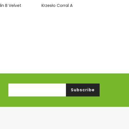
0
in B Velvet
Krzesło Corral A
o
u
t
o
f
5