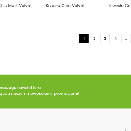
0
0
Chic Matt Velvet
Krzesło Chic Velvet
Krzesło Col
o
o
u
u
t
t
o
o
f
f
5
5
1
2
3
4
→
o naszego newslettera
eżąca z naszymi nowościami i promocjami!