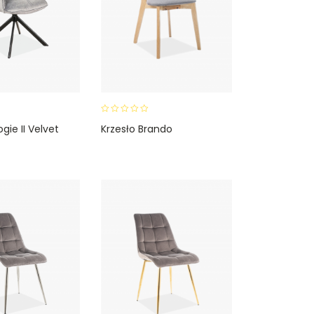
0
gie II Velvet
Krzesło Brando
o
u
t
o
f
5