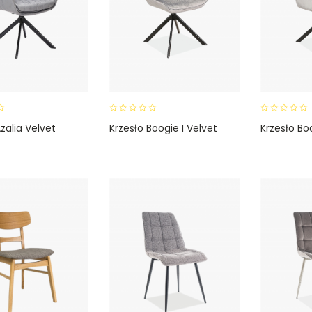
0
0
zalia Velvet
Krzesło Boogie I Velvet
Krzesło Boo
o
o
u
u
t
t
o
o
f
f
5
5