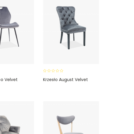
0
co Velvet
Krzesło August Velvet
o
u
t
o
f
5