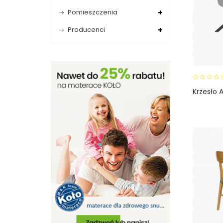
Pomieszczenia
Producenci
0
Krzesło A
o
u
t
o
f
5