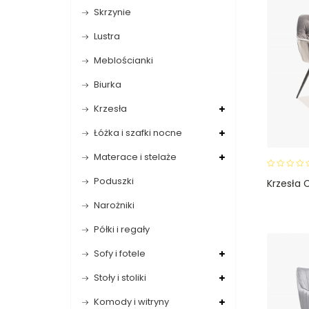
Skrzynie
Lustra
Meblościanki
Biurka
Krzesła
Łóżka i szafki nocne
Materace i stelaże
0
Poduszki
Krzesła 
o
u
Narożniki
t
o
Półki i regały
f
5
Sofy i fotele
Stoły i stoliki
Komody i witryny