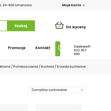
o 6, 34-600 Limanowa
Moje konto
Do wyceny
Zadzwoń!
Promocje
Kontakt
502 357
580
główna
/
Pomieszczenia
/
Kuchnia
/
Krzesła kuchenne
Domyślne sortowanie