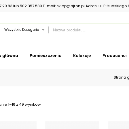
37 20 83 lub 502 357 580 E-mail: sklep@ajron.pl Adres: ul. Piłsudskieg
Wszystkie Kategorie
a główna
Pomieszczenia
Kolekcje
Producenci
Strona 
nie 1–16 z 49 wyników