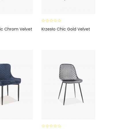
0
hic Chrom Velvet
Krzesło Chic Gold Velvet
o
u
t
o
f
5