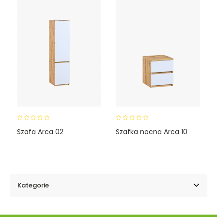
f
f
5
5
0
0
Szafa Arca 02
Szafka nocna Arca 10
o
o
u
u
t
t
o
o
f
f
5
5
Kategorie