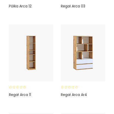
0
0
Półka Arca 12
Regał Arca 03
o
o
u
u
t
t
o
o
f
f
5
5
0
0
Regał Arca 11
Regał Arca Ar4
o
o
u
u
t
t
o
o