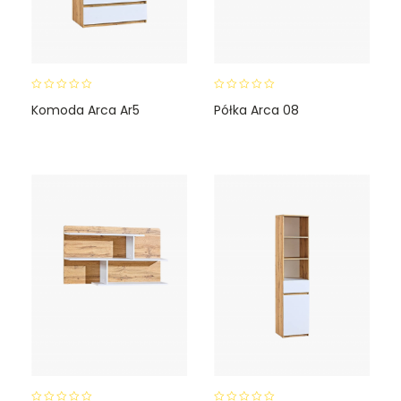
0
0
Komoda Arca Ar5
Półka Arca 08
o
o
u
u
t
t
o
o
f
f
5
5