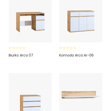
0
0
Biurko Arca 07
Komoda Arca Ar-06
o
o
u
u
t
t
o
o
f
f
5
5