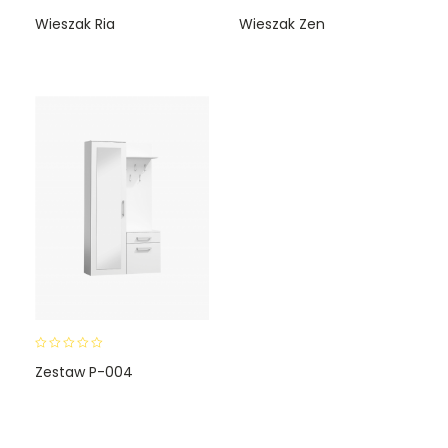
0
0
Wieszak Ria
Wieszak Zen
o
o
u
u
t
t
o
o
f
f
5
5
0
Zestaw P-004
o
u
t
o