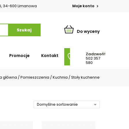
o 6, 34-600 Limanowa
Moje konto
Do wyceny
Zadzwoń!
Promocje
Kontakt
502 357
580
na główna
/
Pomieszczenia
/
Kuchnia
/
Stoły kuchenne
Domyślne sortowanie