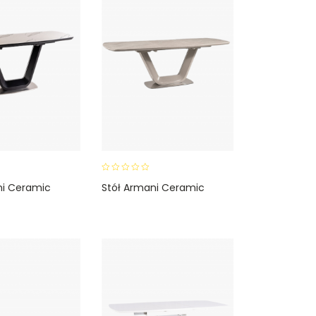
0
ni Ceramic
Stół Armani Ceramic
o
u
t
o
f
5