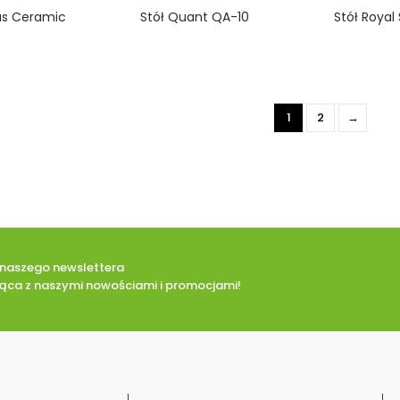
0
0
las Ceramic
Stół Quant QA-10
Stół Royal
o
o
u
u
t
t
o
o
f
f
5
5
1
2
→
o naszego newslettera
eżąca z naszymi nowościami i promocjami!