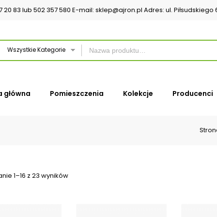
37 20 83 lub 502 357 580 E-mail: sklep@ajron.pl Adres: ul. Piłsudskieg
Wszystkie Kategorie
a główna
Pomieszczenia
Kolekcje
Producenci
Stro
nie 1–16 z 23 wyników