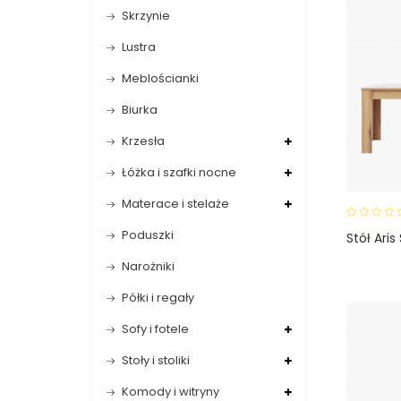
Skrzynie
Lustra
Meblościanki
Biurka
Krzesła
Łóżka i szafki nocne
Materace i stelaże
0
Poduszki
Stół Ari
o
u
Narożniki
t
o
Półki i regały
f
5
Sofy i fotele
Stoły i stoliki
Komody i witryny