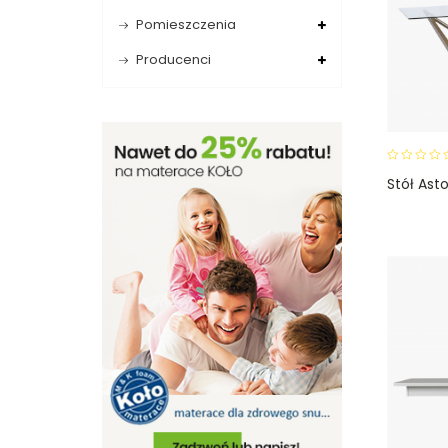
Pomieszczenia
Producenci
0
Stół Ast
o
u
t
o
f
5