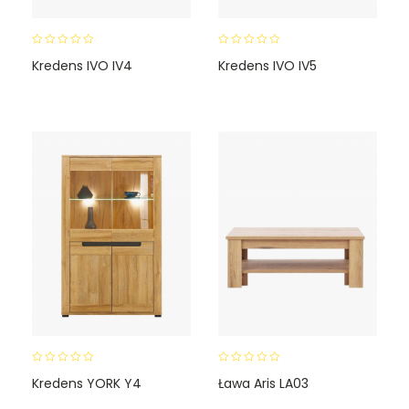
0
0
Kredens IVO IV4
Kredens IVO IV5
o
o
u
u
t
t
o
o
f
f
5
5
0
0
Kredens YORK Y4
Ława Aris LA03
o
o
u
u