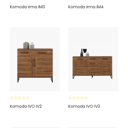
0
0
Komoda Irma IM3
Komoda Irma IM4
o
o
u
u
t
t
o
o
f
f
5
5
0
0
Komoda IVO IV2
Komoda IVO IV3
o
o
u
u
t
t
o
o