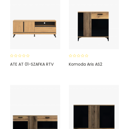
0
0
ATE AT 01-SZAFKA RTV
Komoda Aris AS2
o
o
u
u
t
t
o
o
f
f
5
5