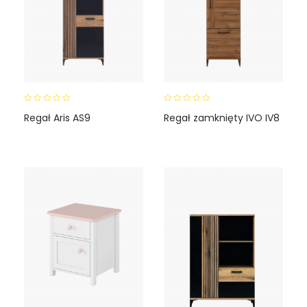
0
0
Regał Aris AS9
Regał zamknięty IVO IV8
o
o
u
u
t
t
o
o
f
f
5
5