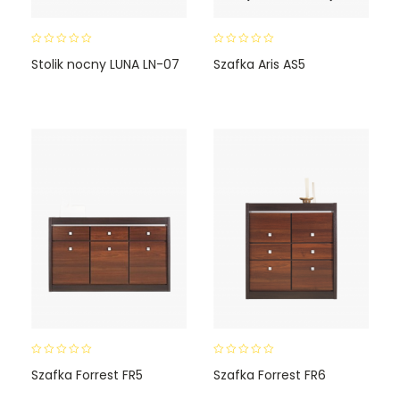
0
0
Stolik nocny LUNA LN-07
Szafka Aris AS5
o
o
u
u
t
t
o
o
f
f
5
5
0
0
Szafka Forrest FR5
Szafka Forrest FR6
o
o
u
u