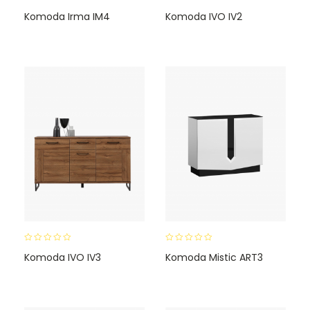
0
0
Komoda Irma IM4
Komoda IVO IV2
o
o
u
u
t
t
o
o
f
f
5
5
0
0
Komoda IVO IV3
Komoda Mistic ART3
o
o
u
u
t
t
o
o