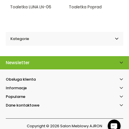
0
0
Toaletka LUNA LN-06
Toaletka Poprad
o
o
u
u
t
t
o
o
f
f
5
5
Kategorie
Newsletter
Obsługa klienta
Informacje
Kontakt telefonicz
Popularne
Facebook Messenger
Dane kontaktowe
Copyright © 2026 Salon Meblowy AJRON