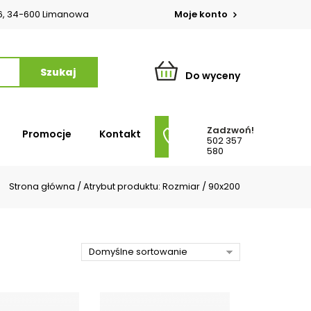
o 6, 34-600 Limanowa
Moje konto
Do wyceny
Zadzwoń!
Promocje
Kontakt
502 357
580
Strona główna
/
Atrybut produktu: Rozmiar
/
90x200
Domyślne sortowanie