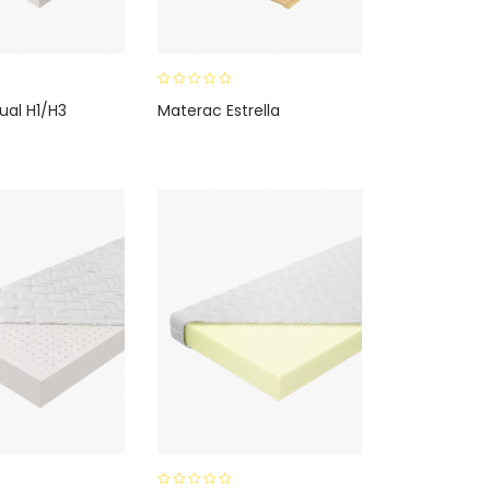
0
ual H1/H3
Materac Estrella
o
u
t
o
f
5