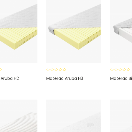
0
0
 Aruba H2
Materac Aruba H3
Materac Bi
o
o
u
u
t
t
o
o
f
f
5
5