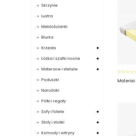
Skrzynie
Lustra
Meblościanki
Biurka
Krzesła
Łóżka i szafki nocne
Materace i stelaże
0
Poduszki
Materac
o
u
Narożniki
t
o
Półki i regały
f
5
Sofy i fotele
Stoły i stoliki
Komody i witryny