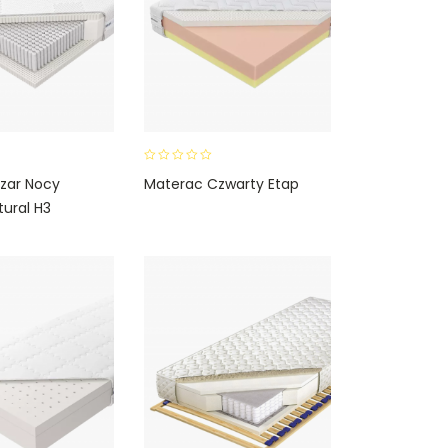
0
zar Nocy
Materac Czwarty Etap
o
tural H3
u
t
o
f
5