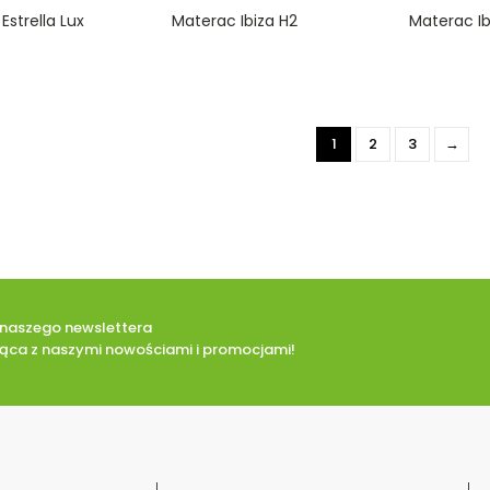
0
0
Estrella Lux
Materac Ibiza H2
Materac Ib
o
o
u
u
t
t
o
o
f
f
5
5
1
2
3
→
o naszego newslettera
eżąca z naszymi nowościami i promocjami!