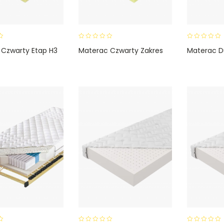
0
0
 Czwarty Etap H3
Materac Czwarty Zakres
Materac D
o
o
u
u
t
t
o
o
f
f
5
5