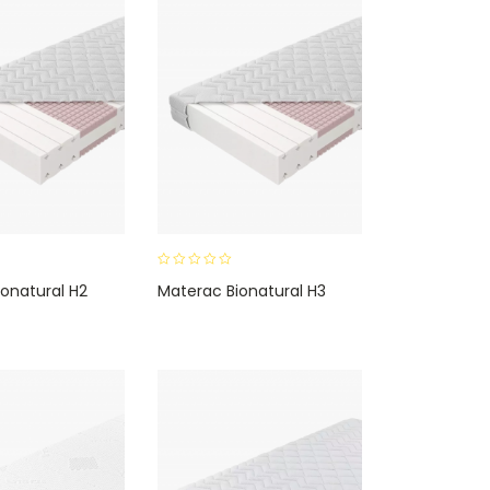
0
onatural H2
Materac Bionatural H3
o
u
t
o
f
5