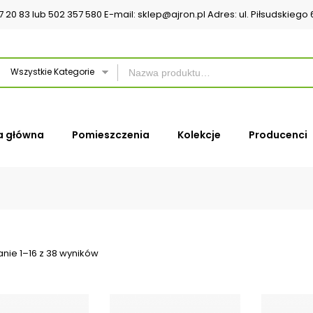
37 20 83 lub 502 357 580 E-mail: sklep@ajron.pl Adres: ul. Piłsudskieg
Wszystkie Kategorie
a główna
Pomieszczenia
Kolekcje
Producenci
nie 1–16 z 38 wyników