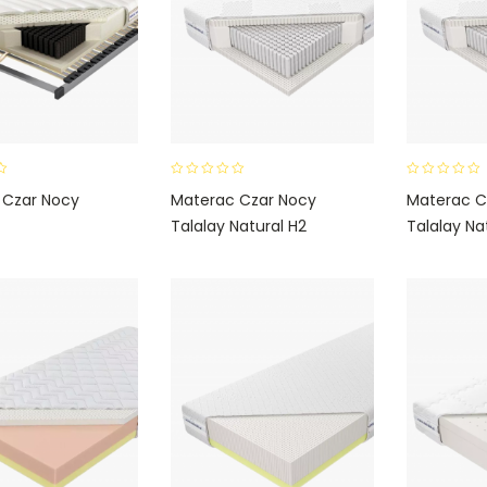
0
0
 Czar Nocy
Materac Czar Nocy
Materac C
o
o
Talalay Natural H2
Talalay Na
u
u
t
t
o
o
f
f
5
5