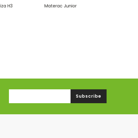
0
iza H3
Materac Junior
o
u
t
o
f
5