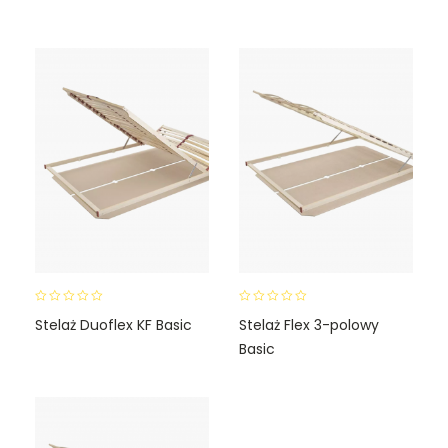
t
t
o
o
f
f
5
5
0
0
Stelaż Duoflex KF Basic
Stelaż Flex 3-polowy
o
o
Basic
u
u
t
t
o
o
f
f
5
5