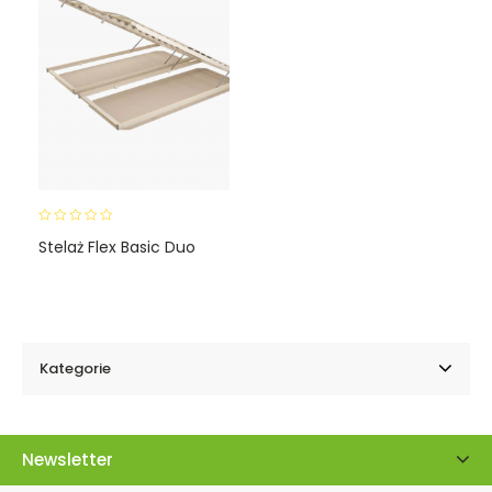
0
Stelaż Flex Basic Duo
o
u
t
o
f
5
Kategorie
Newsletter