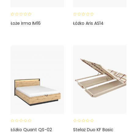
0
0
Łoże Irma IM16
Łóżko Aris AS14
o
o
u
u
t
t
o
o
f
f
5
5
0
0
Łóżko Quant QS-02
Stelaż Duo KF Basic
o
o
u
u