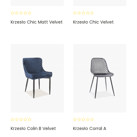
0
0
Krzesło Chic Matt Velvet
Krzesło Chic Velvet
o
o
u
u
t
t
o
o
f
f
5
5
0
0
Krzesło Colin B Velvet
Krzesło Corral A
o
o
u
u