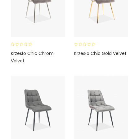
0
0
Krzesło Chic Chrom
Krzesło Chic Gold Velvet
o
o
Velvet
u
u
t
t
o
o
f
f
5
5