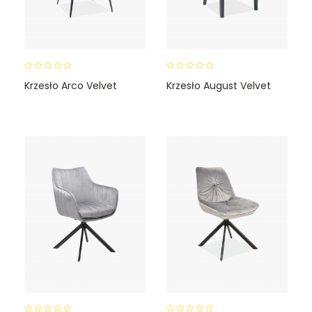
0
0
Krzesło Arco Velvet
Krzesło August Velvet
o
o
u
u
t
t
o
o
f
f
5
5