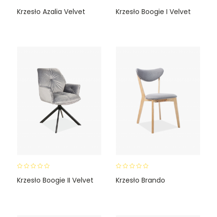
0
0
Krzesło Azalia Velvet
Krzesło Boogie I Velvet
o
o
u
u
t
t
o
o
f
f
5
5
0
0
Krzesło Boogie II Velvet
Krzesło Brando
o
o
u
u
t
t
o
o