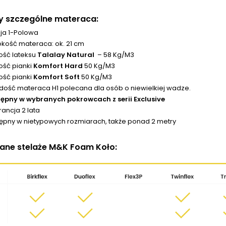
y szczególne materaca:
ja 1-Polowa
kość materaca: ok. 21 cm
ość lateksu
Talalay Natural
– 58 Kg/M3
ość pianki
Komfort Hard
50 Kg/M3
ość pianki
Komfort Soft
50 Kg/M3
dość materaca H1 polecana dla osób o niewielkiej wadze.
ępny w wybranych pokrowcach z serii Exclusive
ancja 2 lata
ępny w nietypowych rozmiarach, także ponad 2 metry
ane stelaże M&K Foam Koło: