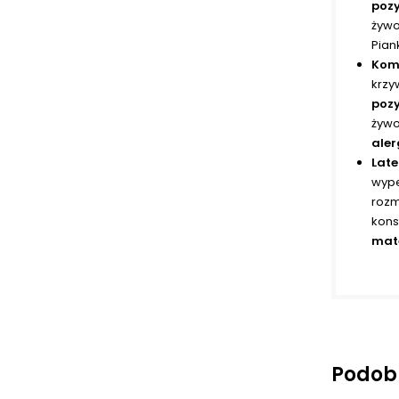
pozy
żywo
Pia
Kom
krzy
pozy
żywo
ale
Late
wype
rozm
kons
mat
Podob