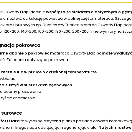
c Czwarty Etap idealnie
współgra ze stelażem elastycznym o gęsty
e umożliwić cyrkulację powietrza w dolnej części materaca. Szczegól
ck oraz bukowych np. Duoflex czy Trioflex. Materac Czwarty Etap po
, 120×200, 140×200, 160×200, 180×200, 200×200. Inne wymiary na życze
gnacja pokrowca
rne dbanie o pokrowiec
materaca Czwarty Etap
pomoże wydłużyć 
ść. Zalecenia dotyczące pokrowca:
 ręcznie lub w pralce o określonej temperaturze
wybielać
na suszyć w suszarkach bębnowych
zalecamy prasowania
czyścić chemicznie
e surowce
fort Hard
to wysokoelastyczna pianka posiada otwarto komórkową st
wiznami kręgosłupa odciążając i regenerując ciało.
Natychmiastowo