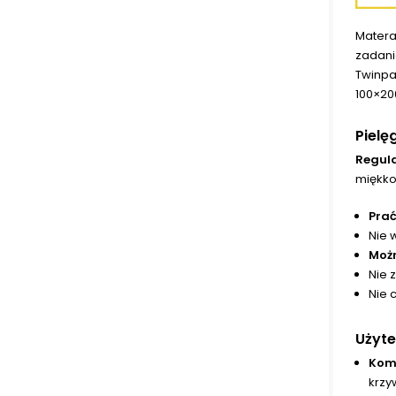
Matera
zadani
Twinpa
100×200
Pielę
Regula
miękko
Prać
Nie 
Moż
Nie 
Nie 
Użyt
Kom
krzy