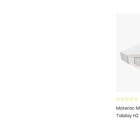
0
Materac M
o
Talalay H2
u
t
o
f
5