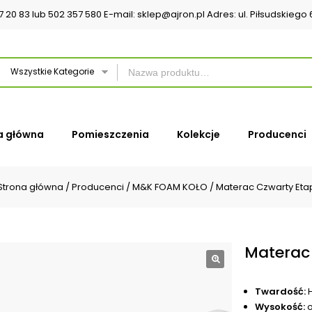
37 20 83 lub 502 357 580 E-mail: sklep@ajron.pl Adres: ul. Piłsudskieg
Wszystkie Kategorie
a główna
Pomieszczenia
Kolekcje
Producenci
Strona główna
/
Producenci
/
M&K FOAM KOŁO
/
Materac Czwarty Eta
Materac
🔍
Twardość:
H
Wysokość:
o