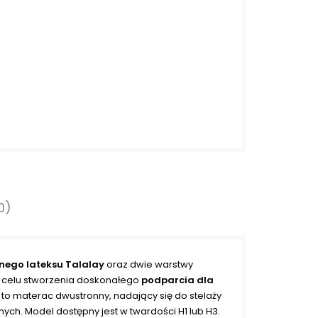
0)
nego lateksu Talalay
oraz dwie warstwy
w celu stworzenia doskonałego
podparcia dla
t to materac dwustronny, nadający się do stelaży
ych. Model dostępny jest w twardości H1 lub
H3
.