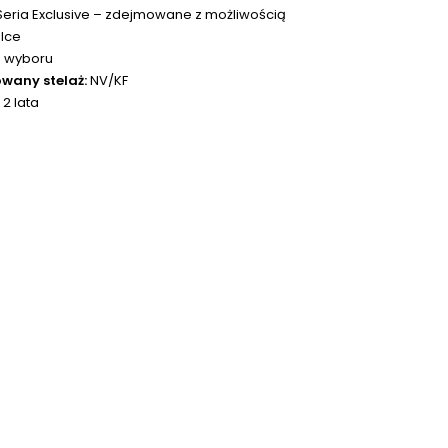
eria Exclusive – zdejmowane z możliwością
alce
 wyboru
wany stelaż:
NV/KF
:
2 lata