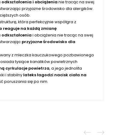
odkształcenia i obciążenia
nie tracąc na swej
stwarzając przyjazne środowisko dla alergików.
jcięższych osób.
ukturę, która perfekcyjnie współgra z
 reaguje na każdą zmianę
 odkształcenia
i obciążenia nie tracąc na swej
 stwarzając
przyjazne środowisko dla
udowany z mleczka kauczukowego pozbawionego
Posiada tysiące kanalików powietrznych
ną cyrkulacje powietrza
, a jego jednolita
ki i stabilny
lateks łagodzi nacisk ciała na
ć poruszania się po nim.