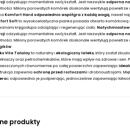
cji
odzyskując momentalnie swój kształt. Jest niezwykle
odporna na 
tności. Miliony porowatych komórek doskonale wentylują powietrze 
nka
Komfort Hard odpowiednio współgra z każdą wagą
, nawet na
fort Soft
to wysokoelastyczna pianka posiada otwarto komórkową str
wiznami kręgosłupa odciążając i regenerując ciało.
Natychmiastowo
cji
odzyskując momentalnie swój kształt. Jest niezwykle
odporna na
tności. Miliony porowatych komórek doskonale wentylują powietrze
rgików
.
ks Vita Talalay
to naturalny i
ekologiczny lateks
, który został zb
łniaczy oraz petrochemikaliów, które mają wpływ na zdrowie i sen. 
ieszczonych równomiernie po całej powierzchni zapewniając
ideal
trukcja zapewnia
ochronę przed roztoczami
i drobnoustrojami. Mięk
era
c odpowiednio je podpierając, jednocześnie zapewniając łatwoś
ne produkty