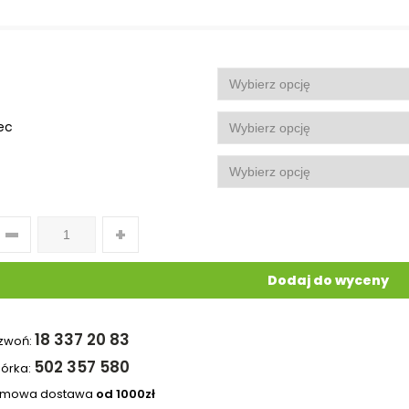
ec
Dodaj do wyceny
18 337 20 83
zwoń:
502 357 580
órka:
rmowa dostawa
od 1000zł