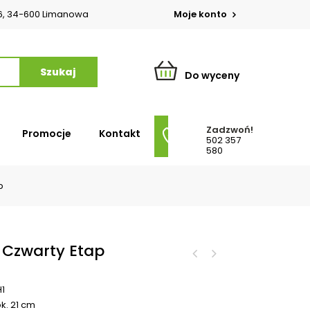
o 6, 34-600 Limanowa
Moje konto
Do wyceny
Zadzwoń!
Promocje
Kontakt
502 357
580
p
 Czwarty Etap
1
k. 21
cm