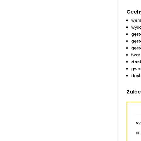
Cech
wers
wyso
gęst
gęst
gęst
twar
dost
gwar
dost
Zalec