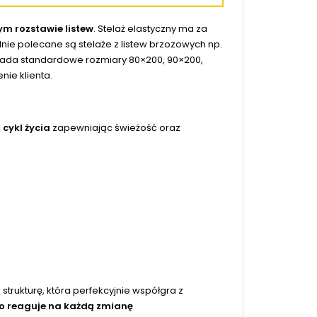
m rozstawie listew
. Stelaż elastyczny ma za
nie polecane są stelaże z listew brzozowych np.
siada standardowe rozmiary 80×200, 90×200,
nie klienta.
cykl życia
zapewniając świeżość oraz
rukturę, która perfekcyjnie współgra z
 reaguje na każdą zmianę