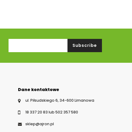
Dane kontaktowe
ul. Piłsudskiego 6, 34-600 Limanowa
18 337 20 83 lub 502 357 580
sklep@ajron.pl
Kontakt telefonicz