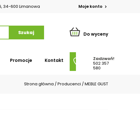
o 6, 34-600 Limanowa
Moje konto
Do wyceny
Zadzwoń!
Promocje
Kontakt
502 357
580
Strona główna
/
Producenci
/
MEBLE GUST