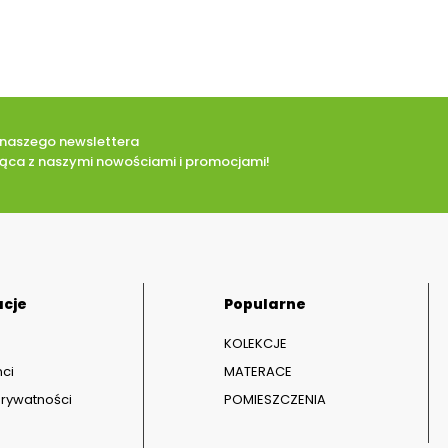
o naszego newslettera
eżąca z naszymi nowościami i promocjami!
acje
Popularne
KOLEKCJE
ci
MATERACE
prywatności
POMIESZCZENIA