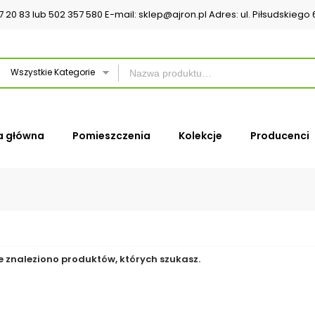
37 20 83 lub 502 357 580 E-mail: sklep@ajron.pl Adres: ul. Piłsudskieg
Wszystkie Kategorie
a główna
Pomieszczenia
Kolekcje
Producenci
e znaleziono produktów, których szukasz.