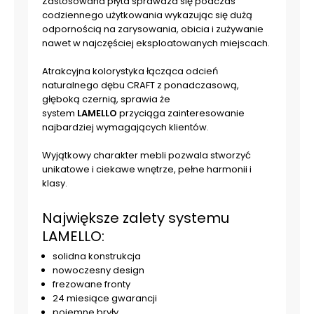
Zastosowana płyta sprawdza się podczas
codziennego użytkowania wykazując się dużą
odpornością na zarysowania, obicia i zużywanie
nawet w najczęściej eksploatowanych miejscach.
Atrakcyjna kolorystyka łącząca odcień
naturalnego dębu CRAFT z ponadczasową,
głęboką czernią, sprawia że
system
LAMELLO
przyciąga zainteresowanie
najbardziej wymagających klientów.
Wyjątkowy charakter mebli pozwala stworzyć
unikatowe i ciekawe wnętrze, pełne harmonii i
klasy.
Największe zalety systemu
LAMELLO:
solidna konstrukcja
nowoczesny design
frezowane fronty
24 miesiące gwarancji
pojemne bryły