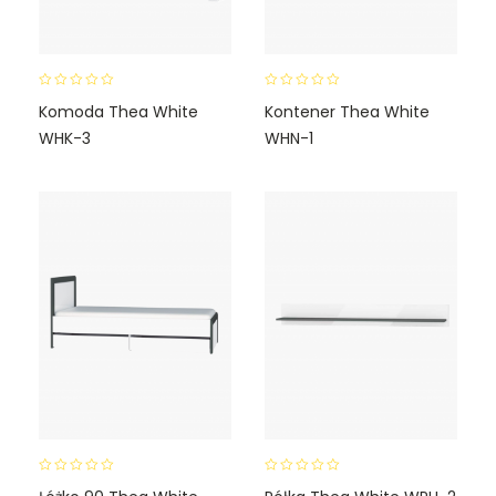
0
0
Komoda Thea White
Kontener Thea White
o
o
WHK-3
WHN-1
u
u
t
t
o
o
f
f
5
5
0
0