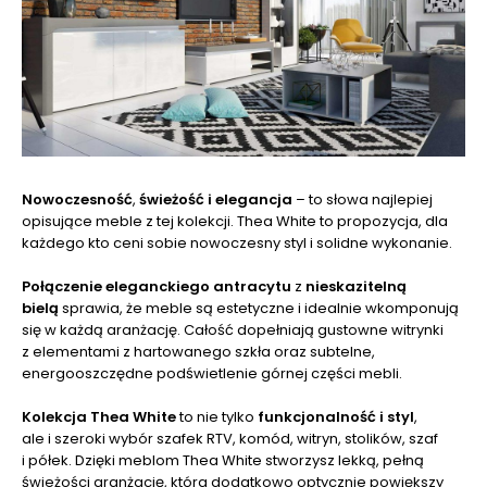
Nowoczesność
,
świeżość i elegancja
– to słowa najlepiej
opisujące meble z tej kolekcji. Thea White to propozycja, dla
każdego kto ceni sobie nowoczesny styl i solidne wykonanie.
Połączenie eleganckiego antracytu
z
nieskazitelną
bielą
sprawia, że meble są estetyczne i idealnie wkomponują
się w każdą aranżację. Całość dopełniają gustowne witrynki
z elementami z hartowanego szkła oraz subtelne,
energooszczędne podświetlenie górnej części mebli.
Kolekcja Thea White
to nie tylko
funkcjonalność i styl
,
ale i szeroki wybór szafek RTV, komód, witryn, stolików, szaf
i półek. Dzięki meblom Thea White stworzysz lekką, pełną
świeżości aranżację, która dodatkowo optycznie powiększy