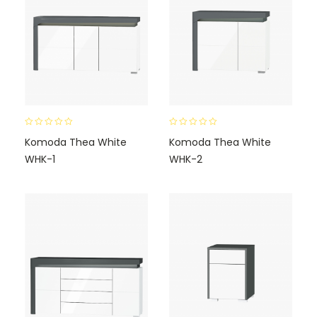
0
0
Komoda Thea White
Komoda Thea White
o
o
WHK-1
WHK-2
u
u
t
t
o
o
f
f
5
5