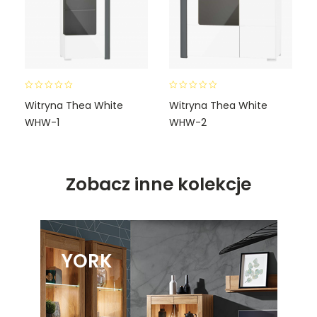
0
0
Witryna Thea White
Witryna Thea White
o
o
WHW-1
WHW-2
u
u
t
t
o
o
f
f
5
5
Zobacz inne kolekcje
YORK