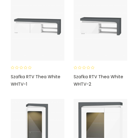
0
0
Szafka RTV Thea White
Szafka RTV Thea White
o
o
WHTV-1
WHTV-2
u
u
t
t
o
o
f
f
5
5